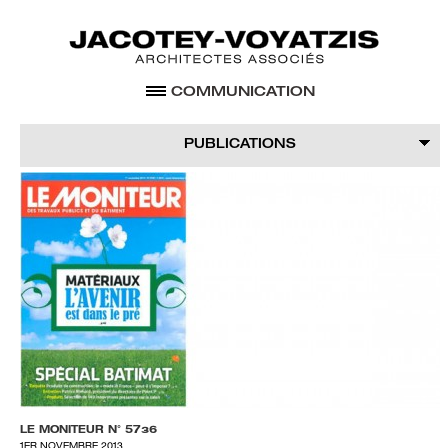
COMMUNICATION
PROJETS
ACCUEIL
AGENCE
PUBLICATIONS
SÉLECTION
EXPOSITIONS
CONTACT
LE MONITEUR N° 5736
1ER NOVEMBRE 2013