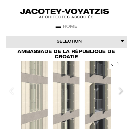
HOME
COMMUNICATION
PROJECTS
AGENCE
SELECTION
AMBASSADE DE LA RÉPUBLIQUE DE
AGENCEMENT
ÉQUIPEMENT
LOGEMENT
ACTIVITÉ
CROATIE