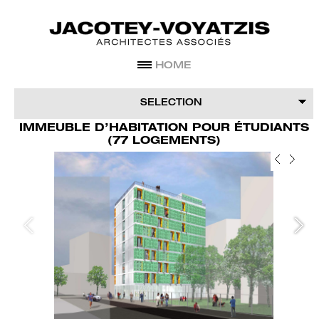
HOME
COMMUNICATION
PROJECTS
AGENCE
SELECTION
IMMEUBLE D’HABITATION POUR ÉTUDIANTS
AGENCEMENT
ÉQUIPEMENT
LOGEMENT
ACTIVITÉ
(77 LOGEMENTS)